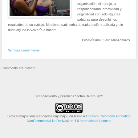
organización, el trabajo, la
responsabilidad, creatividad y
originalidad son sólo algunas
palabras para describir los
resultados de su trabajo. Me siento satisfecha de cada sesión realizada y sin
duda alguna lo volvería a hacer!
Positivísimo!
Klara Manzanares
Ver mas comentarios
Comments are closed.
Licenciamiento y permisos Stefan Rivera 2021
Estos trabajos son licenciados bajo bajo una licencia
Creative Commons Attribution-
NonCommercial-NoDerivatives 4.0 International License
.