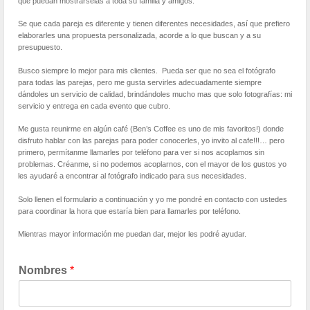
que puedan mostrárselas a toda su familia y amigos.
Se que cada pareja es diferente y tienen diferentes necesidades, así que prefiero
elaborarles una propuesta personalizada, acorde a lo que buscan y a su
presupuesto.
Busco siempre lo mejor para mis clientes. Pueda ser que no sea el fotógrafo
para todas las parejas, pero me gusta servirles adecuadamente siempre
dándoles un servicio de calidad, brindándoles mucho mas que solo fotografías: mi
servicio y entrega en cada evento que cubro.
Me gusta reunirme en algún café (Ben’s Coffee es uno de mis favoritos!) donde
disfruto hablar con las parejas para poder conocerles, yo invito al cafe!!!… pero
primero, permítanme llamarles por teléfono para ver si nos acoplamos sin
problemas. Créanme, si no podemos acoplarnos, con el mayor de los gustos yo
les ayudaré a encontrar al fotógrafo indicado para sus necesidades.
Solo llenen el formulario a continuación y yo me pondré en contacto con ustedes
para coordinar la hora que estaría bien para llamarles por teléfono.
Mientras mayor información me puedan dar, mejor les podré ayudar.
Nombres
*