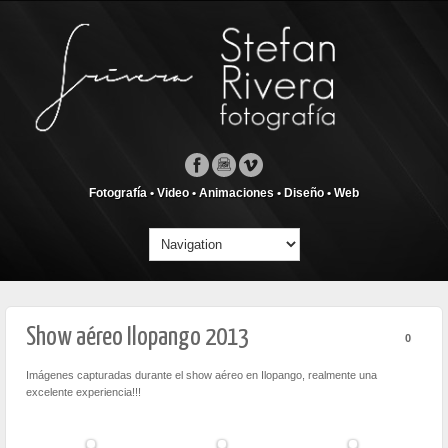
Fotografía • Video • Animaciones • Diseño • Web
Show aéreo Ilopango 2013
0
Imágenes capturadas durante el show aéreo en Ilopango, realmente una
excelente experiencia!!!