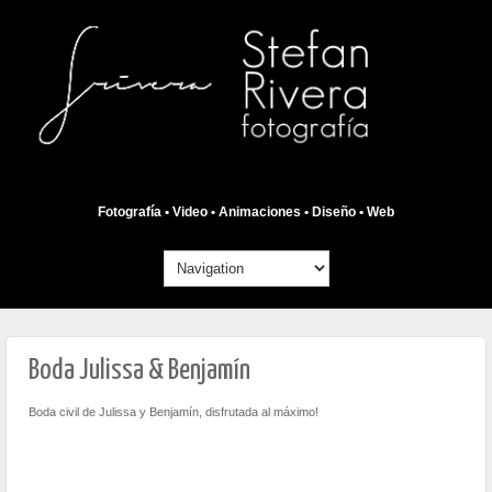
Fotografía • Video • Animaciones • Diseño • Web
Boda Julissa & Benjamín
Boda civil de Julissa y Benjamín, disfrutada al máximo!