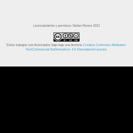
Licenciamiento y permisos Stefan Rivera 2021
Estos trabajos son licenciados bajo bajo una licencia
Creative Commons Attribution-
NonCommercial-NoDerivatives 4.0 International License
.