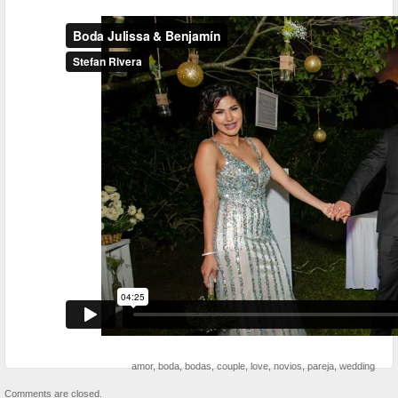
amor
,
boda
,
bodas
,
couple
,
love
,
novios
,
pareja
,
wedding
Comments are closed.