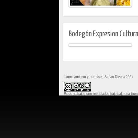
Bodegón Expresion Cultural,
Licenciamiento y permisos Stefan Rivera 2021
Estos trabajos son licenciados bajo bajo una lice