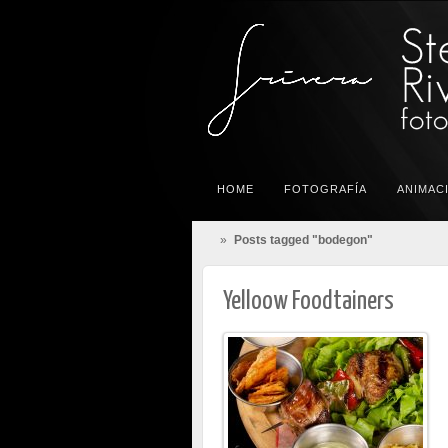
HOME
FOTOGRAFÍA
ANIMAC
»
Posts tagged "bodegon"
Yelloow Foodtainers