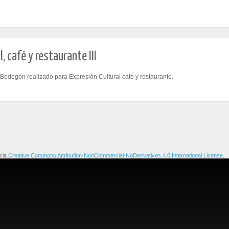
 café y restaurante III
Bodegón realizado para Expresión Cultural café y restaurante.
ncia
Creative Commons Attribution-NonCommercial-NoDerivatives 4.0 International License
.